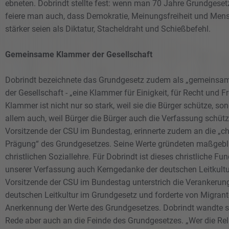
ebneten. Dobrindt stellte fest: wenn man 70 Jahre Grundgesetz
feiere man auch, dass Demokratie, Meinungsfreiheit und Me
stärker seien als Diktatur, Stacheldraht und Schießbefehl.
Gemeinsame Klammer der Gesellschaft
Dobrindt bezeichnete das Grundgesetz zudem als „gemeinsa
der Gesellschaft - „eine Klammer für Einigkeit, für Recht und Fr
Klammer ist nicht nur so stark, weil sie die Bürger schütze, so
allem auch, weil Bürger die Bürger auch die Verfassung schütz
Vorsitzende der CSU im Bundestag, erinnerte zudem an die „chr
Prägung“ des Grundgesetzes. Seine Werte gründeten maßgebli
christlichen Soziallehre. Für Dobrindt ist dieses christliche F
unserer Verfassung auch Kerngedanke der deutschen Leitkultu
Vorsitzende der CSU im Bundestag unterstrich die Verankerun
deutschen Leitkultur im Grundgesetz und forderte von Migrant
Anerkennung der Werte des Grundgesetzes. Dobrindt wandte si
Rede aber auch an die Feinde des Grundgesetzes. „Wer die Reli