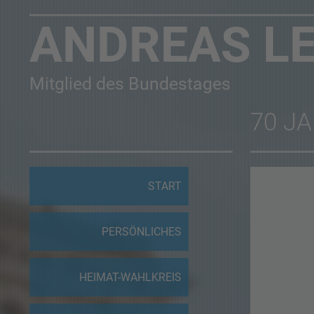
ANDREAS L
Mitglied des Bundestages
70 J
START
PERSÖNLICHES
HEIMAT-WAHLKREIS