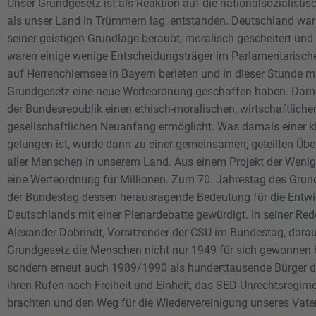
Unser Grundgesetz ist als Reaktion auf die nationalsozialistisc
als unser Land in Trümmern lag, entstanden. Deutschland wa
seiner geistigen Grundlage beraubt, moralisch gescheitert und 
waren einige wenige Entscheidungsträger im Parlamentarische
auf Herrenchiemsee in Bayern berieten und in dieser Stunde m
Grundgesetz eine neue Werteordnung geschaffen haben. Dami
der Bundesrepublik einen ethisch-moralischen, wirtschaftliche
gesellschaftlichen Neuanfang ermöglicht. Was damals einer k
gelungen ist, wurde dann zu einer gemeinsamen, geteilten Üb
aller Menschen in unserem Land. Aus einem Projekt der Weni
eine Werteordnung für Millionen. Zum 70. Jahrestag des Grun
der Bundestag dessen herausragende Bedeutung für die Entw
Deutschlands mit einer Plenardebatte gewürdigt. In seiner Red
Alexander Dobrindt, Vorsitzender der CSU im Bundestag, darau
Grundgesetz die Menschen nicht nur 1949 für sich gewonnen 
sondern erneut auch 1989/1990 als hunderttausende Bürger 
ihren Rufen nach Freiheit und Einheit, das SED-Unrechtsregime
brachten und den Weg für die Wiedervereinigung unseres Vate