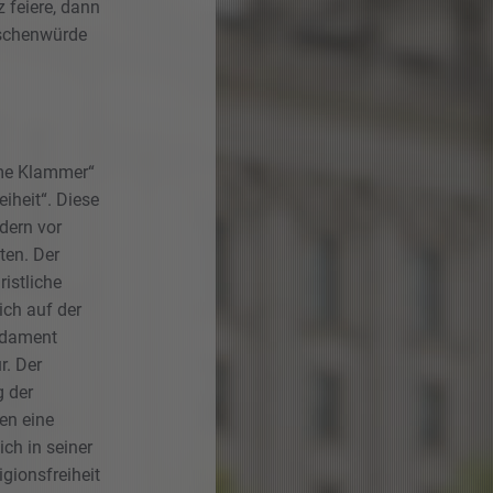
 feiere, dann
nschenwürde
me Klammer“
eiheit“. Diese
ndern vor
ten. Der
istliche
ch auf der
undament
r. Der
g der
en eine
ch in seiner
gionsfreiheit