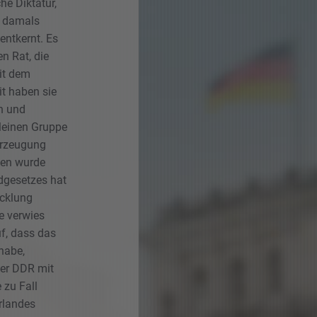
he Diktatur,
r damals
entkernt. Es
n Rat, die
it dem
t haben sie
n und
leinen Gruppe
erzeugung
gen wurde
dgesetzes hat
icklung
e verwies
f, dass das
habe,
der DDR mit
 zu Fall
rlandes