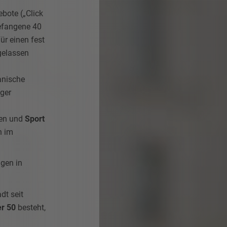
bote („Click
gefangene 40
r einen fest
gelassen
anische
iger
ten und
Sport
n im
ngen in
dt seit
er 50
besteht,