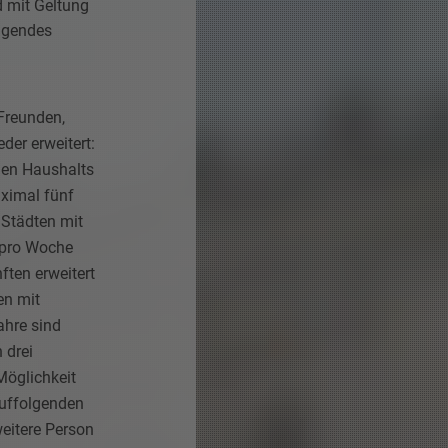
d mit Geltung
lgendes
Freunden,
er erweitert:
nen Haushalts
ximal fünf
 Städten mit
n pro Woche
ten erweitert
en mit
hre sind
 drei
Möglichkeit
uffolgenden
eitere Person