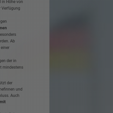
l in Höhe von
r Verfügung
igen
imen
besonders
rden. Ab
 einer
en der in
st mindestens
tzt der
hefinnen und
hluss. Auch
 mit