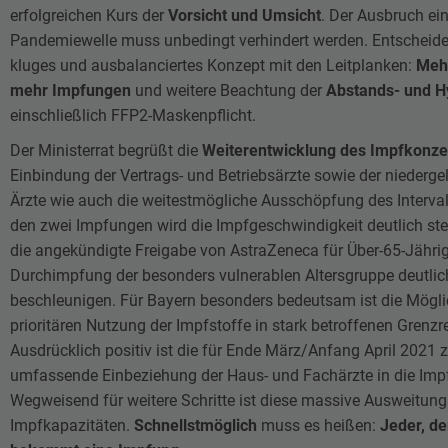
erfolgreichen Kurs der
Vorsicht und Umsicht
. Der Ausbruch ein
Pandemiewelle muss unbedingt verhindert werden. Entscheiden
kluges und ausbalanciertes Konzept mit den Leitplanken:
Meh
mehr Impfungen
und weitere Beachtung der
Abstands- und H
einschließlich FFP2-Maskenpflicht.
Der Ministerrat begrüßt die
Weiterentwicklung des Impfkonze
Einbindung der Vertrags- und Betriebsärzte sowie der niederg
Ärzte wie auch die weitestmögliche Ausschöpfung des Interva
den zwei Impfungen wird die Impfgeschwindigkeit deutlich ste
die angekündigte Freigabe von AstraZeneca für Über-65-Jährig
Durchimpfung der besonders vulnerablen Altersgruppe deutlic
beschleunigen. Für Bayern besonders bedeutsam ist die Mögli
prioritären Nutzung der Impfstoffe in stark betroffenen Grenzr
Ausdrücklich positiv ist die für Ende März/Anfang April 2021
umfassende Einbeziehung der Haus- und Fachärzte in die Im
Wegweisend für weitere Schritte ist diese massive Ausweitung
Impfkapazitäten.
Schnellstmöglich
muss es heißen:
Jeder, der