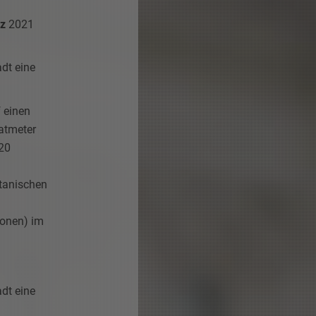
rz
2021
adt eine
 einen
atmeter
20
tanischen
sonen) im
adt eine
: