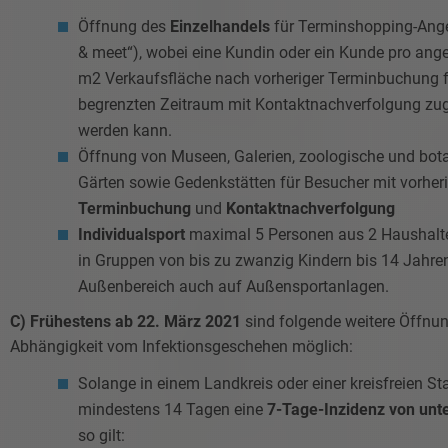
Öffnung des
Einzelhandels
für Terminshopping-Ange
& meet“), wobei eine Kundin oder ein Kunde pro an
m2 Verkaufsfläche nach vorheriger Terminbuchung fü
begrenzten Zeitraum mit Kontaktnachverfolgung zu
werden kann.
Öffnung von Museen, Galerien, zoologische und bot
Gärten sowie Gedenkstätten für Besucher mit vorher
Terminbuchung
und
Kontaktnachverfolgung
Individualsport
maximal 5 Personen aus 2 Haushal
in Gruppen von bis zu zwanzig Kindern bis 14 Jahre
Außenbereich auch auf Außensportanlagen.
C)
Frühestens ab 22. März 2021
sind folgende weitere Öffnu
Abhängigkeit vom Infektionsgeschehen möglich:
Solange in einem Landkreis oder einer kreisfreien Sta
mindestens 14 Tagen eine
7-Tage-Inzidenz von unt
so gilt: