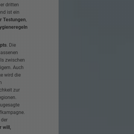
er dritten
d ist ein
r Testungen
,
ygieneregeln
pts
. Die
elassenen
lls zwischen
igern. Auch
e wird die
h
chkeit zur
egionen.
 zugesagte
pfkampagne.
 der
 will,