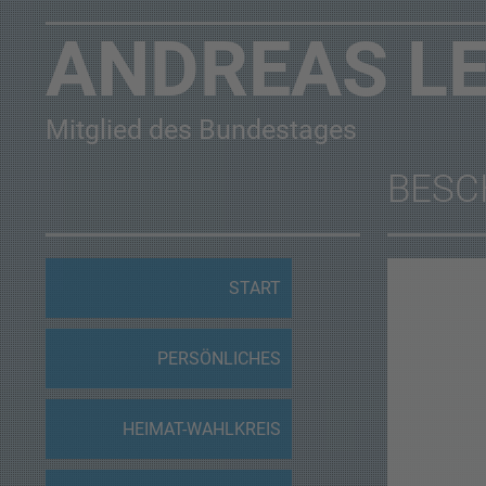
ANDREAS L
Mitglied des Bundestages
BESC
START
PERSÖNLICHES
HEIMAT-WAHLKREIS