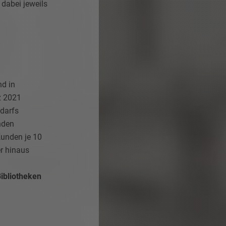
dabei jeweils
nd in
z 2021
darfs
nden
unden je 10
r hinaus
ibliotheken