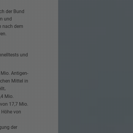
uch der Bund
rn und
en nach dem
ren.
hnelltests und
 Mio. Antigen-
chen Mittel in
llt
.
,4 Mio.
 von 17,7 Mio.
in Höhe von
agung der