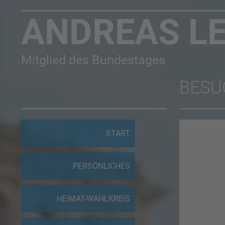
ANDREAS L
Mitglied des Bundestages
BESU
START
PERSÖNLICHES
HEIMAT-WAHLKREIS