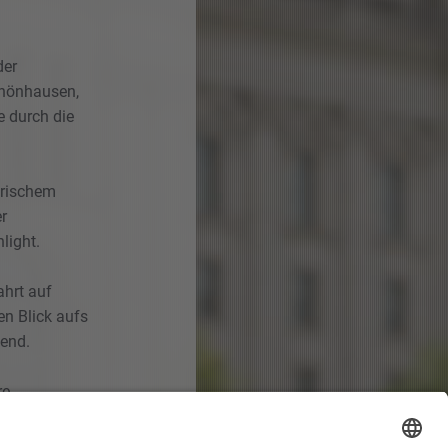
der
chönhausen,
e durch die
erischem
r
light.
ahrt auf
n Blick aufs
end.
re
ipzig konnten
n und