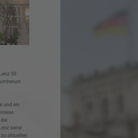
 Lenz 50
 Drumherum
l und ein
inreise
 die
Lenz seine
 zu aktuellen