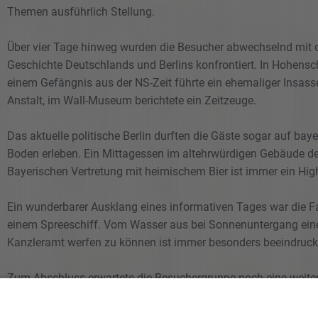
Themen ausführlich Stellung.
Über vier Tage hinweg wurden die Besucher abwechselnd mit 
Geschichte Deutschlands und Berlins konfrontiert. In Hohens
einem Gefängnis aus der NS-Zeit führte ein ehemaliger Insass
Anstalt, im Wall-Museum berichtete ein Zeitzeuge.
Das aktuelle politische Berlin durften die Gäste sogar auf bay
Boden erleben. Ein Mittagessen im altehrwürdigen Gebäude de
Bayerischen Vertretung mit heimischem Bier ist immer ein High
Ein wunderbarer Ausklang eines informativen Tages war die F
einem Spreeschiff. Vom Wasser aus bei Sonnenuntergang eine
Kanzleramt werfen zu können ist immer besonders beeindruck
Zum Abschluss erwartete die Besuchergruppe noch eine weite
Überraschung: Bei einer Premium-Führung im BMW-Werk in Le
die Gäste viel über den Fortschritt der Elektromobilität erfahre