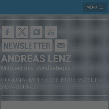
MENU
ANDREAS LENZ
Mitglied des Bundestages
CORONA-IMPFSTOFF KURZ VOR DER
ZULASSUNG