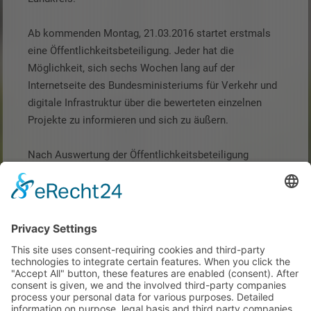
Ab kommenden Montag, 21.03.2016 startet erstmals
eine Öffentlichkeitsbeteiligung. Jeder hat die
Möglichkeit, sich sechs Wochen lang auf der
Internetseite des Bundesministeriums für Verkehr und
digitale Infrastruktur über die bewerteten einzelnen
Projekte zu informieren und sich zu äußern.
Nach Auswertung der Öffentlichkeitsbeteiligung
beschließt die Bundesregierung im Kabinett den
Bundesverkehrswegeplan. Danach werden die sog.
Ausbaugesetze und Bedarfspläne in den Deutschen
Bundestag eingebracht und dort im Detail beraten.
Hierbei kann es noch zu Änderungen bei den einzelnen
Projekten kommen, bevor die Ausbaugesetze im
Deutschen Bundestag verbindlich beschlossen werden.