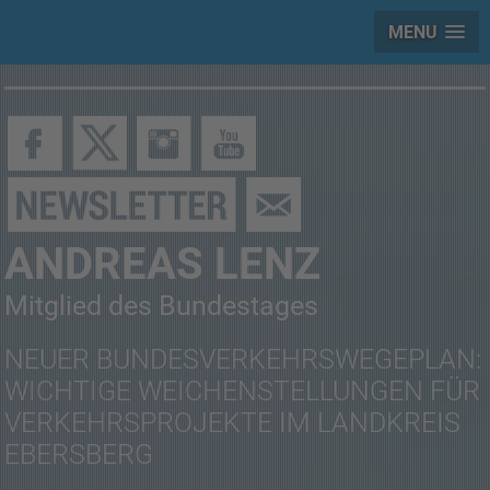
MENU
ANDREAS LENZ
Mitglied des Bundestages
NEUER BUNDESVERKEHRSWEGEPLAN:
WICHTIGE WEICHENSTELLUNGEN FÜR
VERKEHRSPROJEKTE IM LANDKREIS
EBERSBERG