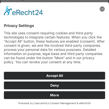
erreichten Einigung über die Bund-Länder-
Finanzbeziehungen steht das GVFG-Bundesprogramm
auch über das Jahr 2019 als Finanzierungsquelle zur
Verfügung.
„Bundesminister Dobrindt hatte stets betont, dass die
zweite Stammstrecke kommen müsse und der Bund
dazu einen erheblichen Anteil leisten werde. Dieses
Versprechen wurde ohne Abstriche eingehalten“, so der
Abgeordnete abschließend.