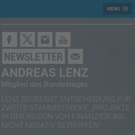
MENU
ANDREAS LENZ
Mitglied des Bundestages
LENZ BEGRÜSST ENTSCHEIDUNG FÜR Z
WEITE STAMMSTRECKE: „PROJEKTE I
N DER REGION VON FINANZIERUNG N
ICHT NEGATIV BETROFFEN“